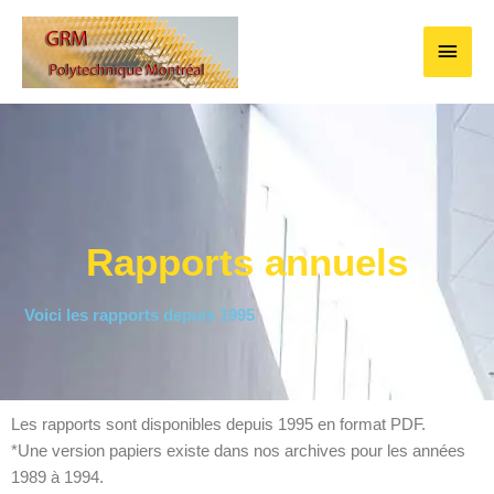
Aller
Men
au
contenu
princ
Rapports annuels
Voici les rapports depuis 1995
Les rapports sont disponibles depuis 1995 en format PDF.
*Une version papiers existe dans nos archives pour les années
1989 à 1994.