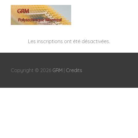
Aller
au
contenu
Les inscriptions ont été désactivées.
Copyright © 2026
GRM
|
Credits