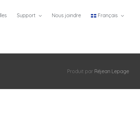
les
Support
Nous joindre
Français
Produit par
Réjean Lepage